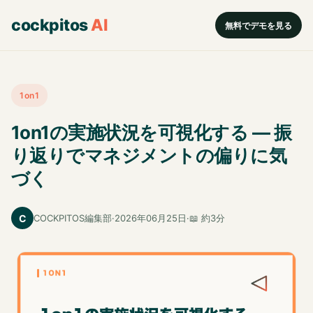
cockpitos
AI
無料でデモを見る
1on1
1on1の実施状況を可視化する — 振
り返りでマネジメントの偏りに気
づく
C
COCKPITOS編集部
·
2026年06月25日
·
📖 約3分