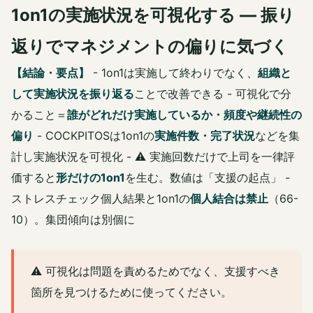
1on1の実施状況を可視化する — 振り
返りでマネジメントの偏りに気づく
【結論・要点】
- 1on1は実施して終わりでなく、
組織と
して実施状況を振り返る
ことで改善できる - 可視化で分
かること＝
誰がどれだけ実施しているか・頻度や継続性の
偏り
- COCKPITOSは1on1の
実施件数・完了状況
などを集
計し実施状況を可視化 - ⚠️ 実施回数だけで上司を一律評
価すると
形だけの1on1
を生む。数値は「支援の起点」 -
ストレスチェック個人結果と1on1の
個人結合は禁止
（66-
10）。集団傾向は別個に
⚠️ 可視化は問題を責めるためでなく、支援すべき
箇所を見つけるために使ってください。