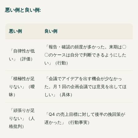
悪い例と良い例:
悪い例
良い例
「報告・確認の頻度が多かった。来期は〇
「自律性が低
〇のケースは自分で判断できるようにした
い」（評価）
い」（行動）
「積極性が足
「会議でアイデアを出す機会が少なかっ
りない」（曖
た。月 1 回の企画会議では意見を出してほ
昧）
しい」（具体）
「頑張りが足
「Q4 の売上目標に対して後半の挽回策が
りない」（人
遅かった」（行動事実）
格批判）