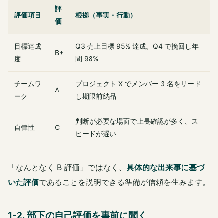
評
評価項目
根拠（事実・行動）
価
目標達成
Q3 売上目標 95% 達成。Q4 で挽回し年
B+
度
間 98%
チームワ
プロジェクト X でメンバー 3 名をリード
A
ーク
し期限前納品
判断が必要な場面で上長確認が多く、ス
自律性
C
ピードが遅い
「なんとなく B 評価」ではなく、
具体的な出来事に基づ
いた評価
であることを説明できる準備が信頼を生みます。
1-2. 部下の自己評価を事前に聞く