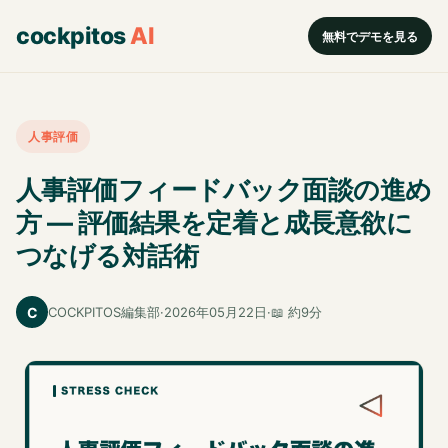
cockpitos
AI
無料でデモを見る
人事評価
人事評価フィードバック面談の進め
方 — 評価結果を定着と成長意欲に
つなげる対話術
C
COCKPITOS編集部
·
2026年05月22日
·
📖 約9分