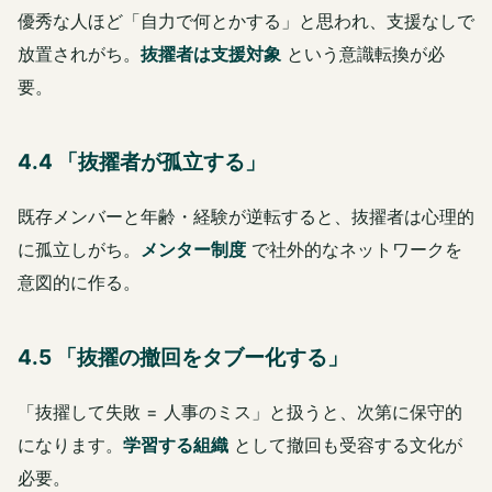
優秀な人ほど「自力で何とかする」と思われ、支援なしで
放置されがち。
抜擢者は支援対象
という意識転換が必
要。
4.4 「抜擢者が孤立する」
既存メンバーと年齢・経験が逆転すると、抜擢者は心理的
に孤立しがち。
メンター制度
で社外的なネットワークを
意図的に作る。
4.5 「抜擢の撤回をタブー化する」
「抜擢して失敗 = 人事のミス」と扱うと、次第に保守的
になります。
学習する組織
として撤回も受容する文化が
必要。