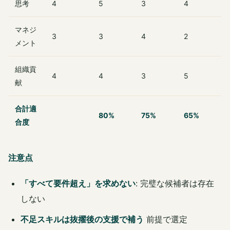
思考
4
5
3
4
マネジ
3
3
4
2
メント
組織貢
4
4
3
5
献
合計適
80%
75%
65%
合度
注意点
「すべて要件超え」を求めない
: 完璧な候補者は存在
しない
不足スキルは抜擢後の支援で補う
前提で選定