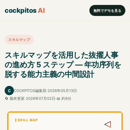
cockpitos
AI
無料でデモを見る
スキルマップ
スキルマップを活用した抜擢人事
の進め方 5 ステップ ― 年功序列を
脱する能力主義の中間設計
C
COCKPITOS編集部
·
2026年05月13日
·
🔄 最終更新 2026年07月02日
·
📖 約9分