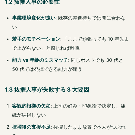
1.2 抜擢人事の必要性
事業環境変化が速い
: 既存の昇進待ちでは間に合わな
い
若手のモチベーション
: 「ここで頑張っても 10 年先ま
で上がらない」と感じれば離職
能力 vs 年齢のミスマッチ
: 同じポストでも 30 代と
50 代では発揮できる能力が違う
1.3 抜擢人事が失敗する 3 大要因
客観的根拠の欠如
: 上司の好み・印象論で決定し、組
織が納得しない
抜擢後の支援不足
: 抜擢したまま放置で本人がつぶれ