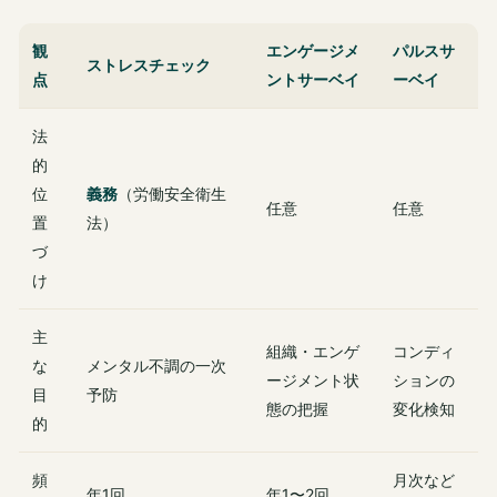
観
エンゲージメ
パルスサ
ストレスチェック
点
ントサーベイ
ーベイ
法
的
位
義務
（労働安全衛生
任意
任意
置
法）
づ
け
主
組織・エンゲ
コンディ
な
メンタル不調の一次
ージメント状
ションの
目
予防
態の把握
変化検知
的
頻
月次など
年1回
年1〜2回