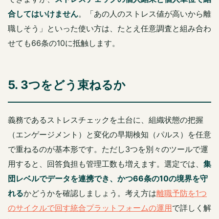
合してはいけません
。「あの人のストレス値が高いから離
職しそう」といった使い方は、たとえ任意調査と組み合わ
せても66条の10に抵触します。
5. 3つをどう束ねるか
義務であるストレスチェックを土台に、組織状態の把握
（エンゲージメント）と変化の早期検知（パルス）を任意
で重ねるのが基本形です。ただし3つを別々のツールで運
用すると、回答負担も管理工数も増えます。選定では、
集
団レベルでデータを連携でき、かつ66条の10の境界を守
れる
かどうかを確認しましょう。考え方は
離職予防を1つ
のサイクルで回す統合プラットフォームの運用
で詳しく解