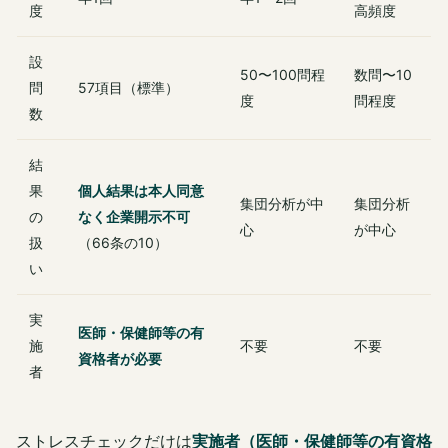
度
高頻度
設
50〜100問程
数問〜10
問
57項目（標準）
度
問程度
数
結
果
個人結果は本人同意
集団分析が中
集団分析
の
なく企業開示不可
心
が中心
扱
（66条の10）
い
実
医師・保健師等の有
施
不要
不要
資格者が必要
者
ストレスチェックだけは
実施者（医師・保健師等の有資格