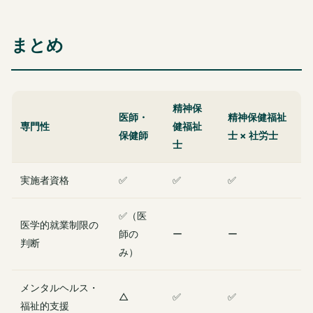
まとめ
精神保
医師・
精神保健福祉
専門性
健福祉
保健師
士 × 社労士
士
実施者資格
✅
✅
✅
✅（医
医学的就業制限の
師の
ー
ー
判断
み）
メンタルヘルス・
△
✅
✅
福祉的支援