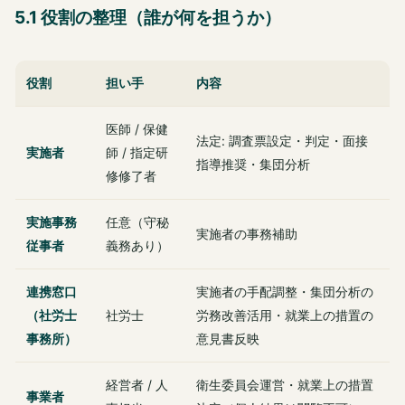
5.1 役割の整理（誰が何を担うか）
役割
担い手
内容
医師 / 保健
法定: 調査票設定・判定・面接
実施者
師 / 指定研
指導推奨・集団分析
修修了者
実施事務
任意（守秘
実施者の事務補助
従事者
義務あり）
連携窓口
実施者の手配調整・集団分析の
（社労士
社労士
労務改善活用・就業上の措置の
事務所）
意見書反映
経営者 / 人
衛生委員会運営・就業上の措置
事業者