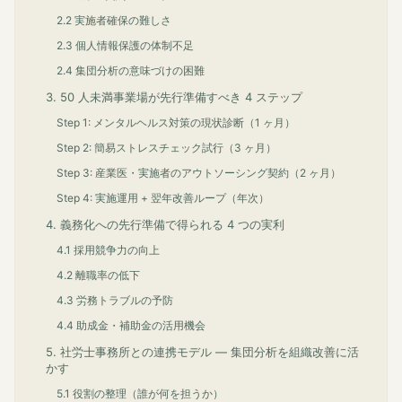
2.2 実施者確保の難しさ
2.3 個人情報保護の体制不足
2.4 集団分析の意味づけの困難
3. 50 人未満事業場が先行準備すべき 4 ステップ
Step 1: メンタルヘルス対策の現状診断（1 ヶ月）
Step 2: 簡易ストレスチェック試行（3 ヶ月）
Step 3: 産業医・実施者のアウトソーシング契約（2 ヶ月）
Step 4: 実施運用 + 翌年改善ループ（年次）
4. 義務化への先行準備で得られる 4 つの実利
4.1 採用競争力の向上
4.2 離職率の低下
4.3 労務トラブルの予防
4.4 助成金・補助金の活用機会
5. 社労士事務所との連携モデル ― 集団分析を組織改善に活
かす
5.1 役割の整理（誰が何を担うか）