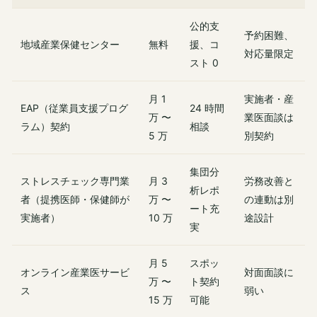
公的支
予約困難、
地域産業保健センター
無料
援、コ
対応量限定
スト 0
月 1
実施者・産
EAP（従業員支援プログ
24 時間
万 〜
業医面談は
ラム）契約
相談
5 万
別契約
集団分
ストレスチェック専門業
月 3
労務改善と
析レポ
者（提携医師・保健師が
万 〜
の連動は別
ート充
実施者）
10 万
途設計
実
月 5
スポッ
オンライン産業医サービ
対面面談に
万 〜
ト契約
ス
弱い
15 万
可能